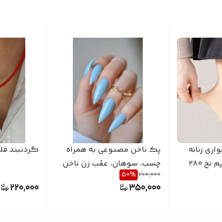
ری زنانه
پک ناخن مصنوعی به همراه
گردنبند فل
خ ۲۸۰
چسب، سوهان، عقب زن ناخن
50
%
700,000
220,000
350,000