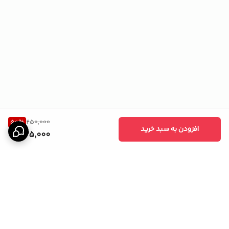
50
%
250,000
افزودن به سبد خرید
125,000