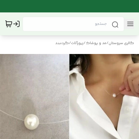
گالری سروستان
/
مد و پوشاک
/
زیورآلات
/
گردنبند