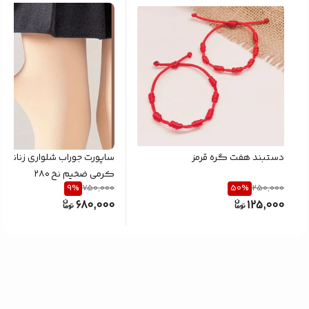
دستبند هفت گره قرمز
ساپورت جوراب شلواری زنانه رن
کرمی ضخیم نخ ۲۸۰
9
%
50
%
750,000
250,000
680,000
125,000