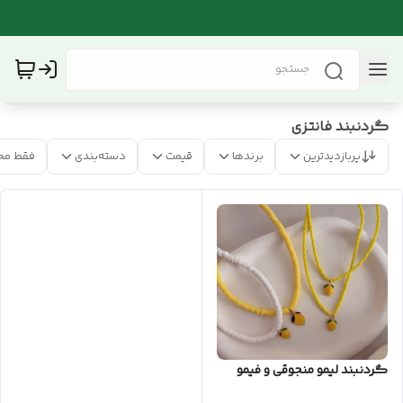
گردنبند فانتزی
پربازدیدترین
برندها
قیمت
دسته‌بندی
فقط مح
گردنبند لیمو منجوقی و فیمو