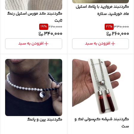
گردنبند مروارید با پلاک استیل
گردنبند کد مورس استیل رنگ
ماه، خورشید، ستاره
ثابت
19
%
21
%
420,000
330,000
340,000
260,000
افزودن به سبد
افزودن به سبد
گردنبند شیشه کپسولی تک و
گردنبند یین و یانگ
ست