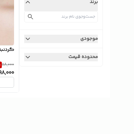
برند
موجودی
گردنبن
محدوده قیمت
%
118,000
98,000