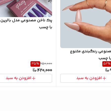
پک ناخن مصنوعی مدل بالرین ب
با چسب
صنوعی رنگبندی متنوع
با چسب
35
%
650,000
52
%
420,000
افزودن به سبد
افزودن به سبد