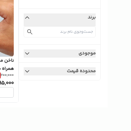
برند
موجودی
ناخن م
همراه 
محدوده قیمت
200,000
95,000