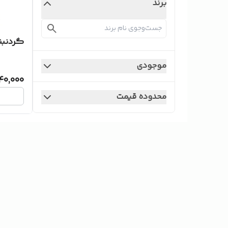
برند
گردنبن
موجودی
40,000
محدوده قیمت