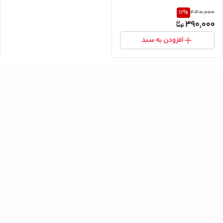
11
%
440,000
390,000
افزودن به سبد