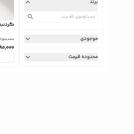
برند
گردنبن
موجودی
450,000
80,000
محدوده قیمت