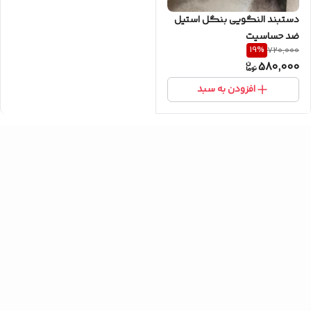
دستبند النگویی بنگل استیل
ضد حساسیت
19
%
720,000
580,000
افزودن به سبد