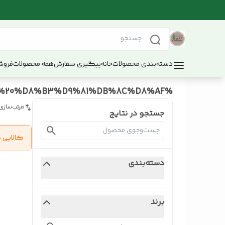
دسته‌بندی محصولات
خانه
پیگیری سفارش
همه محصولات
فروش
%D8%B3%D9%86%DA%AF%20%D8%B3%D9%81%DB%8C%D8%AF
مرتب‌سازی
جستجو در نتایج
کالایی 
دسته‌بندی
برند