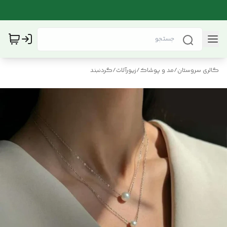
گالری سروستان
/
مد و پوشاک
/
زیورآلات
/
گردنبند