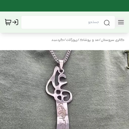
گالری سروستان
/
مد و پوشاک
/
زیورآلات
/
گردنبند