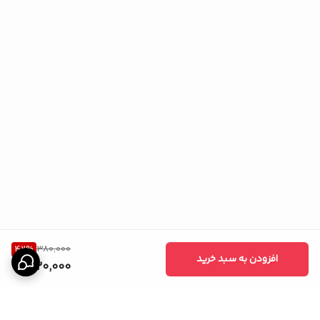
42
%
380,000
افزودن به سبد خرید
220,000