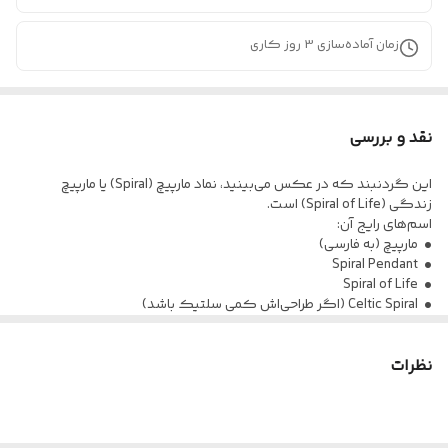
زمان آماده‌سازی
3
روز کاری
نقد و بررسی
این گردنبند که در عکس می‌بینید، نماد مارپیچ (Spiral) یا مارپیچ
زندگی (Spiral of Life) است.
اسم‌های رایج آن:
• مارپیچ (به فارسی)
• Spiral Pendant
• Spiral of Life
• Celtic Spiral (اگر طراحی‌اش کمی سلتیک باشد)
• گاهی هم به آن «مارپیچ طلایی» یا «مارپیچ مقدس» می‌گویند.
معنی و نماد آن:
نظرات
این مارپیچ یکی از قدیمی‌ترین و جهانی‌ترین نمادهای بشری است و در
فرهنگ‌های مختلف معانی مشابهی دارد:
1. رشد و تکامل (از مرکز به بیرون گسترش پیدا کردن = رشد روحی،
آگاهی، زندگی)
2. چرخه زندگی، مرگ و تولد دوباره (مارپیچ هیچ آغاز و پایانی مشخص