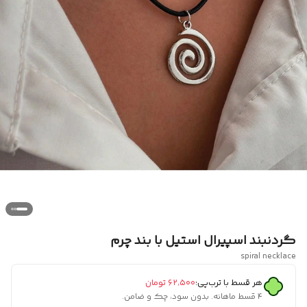
گردنبند اسپیرال استیل با بند چرم
spiral necklace
هر قسط با ترب‌پی:
۶۲٬۵۰۰
تومان
۴ قسط ماهانه. بدون سود، چک و ضامن.