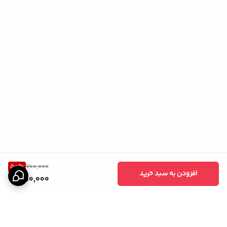
50
%
700,000
افزودن به سبد خرید
350,000