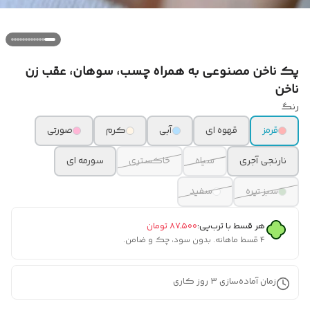
پک ناخن مصنوعی به همراه چسب، سوهان، عقب زن
ناخن
رنگ
قرمز
قهوه ای
آبی
کرم
صورتی
نارنجی آجری
سیاه
خاکستری
سورمه ای
سبز تیره
سفید
هر قسط با ترب‌پی:
۸۷٬۵۰۰
تومان
۴ قسط ماهانه. بدون سود، چک و ضامن.
زمان آماده‌سازی
3
روز کاری