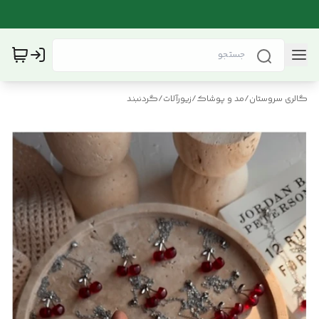
گالری سروستان
/
مد و پوشاک
/
زیورآلات
/
گردنبند