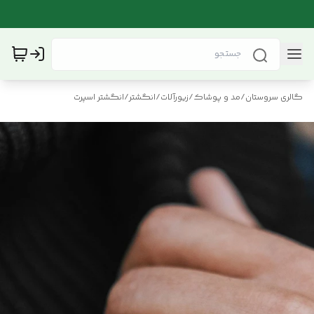
گالری سروستان
/
مد و پوشاک
/
زیورآلات
/
انگشتر
/
انگشتر اسپرت