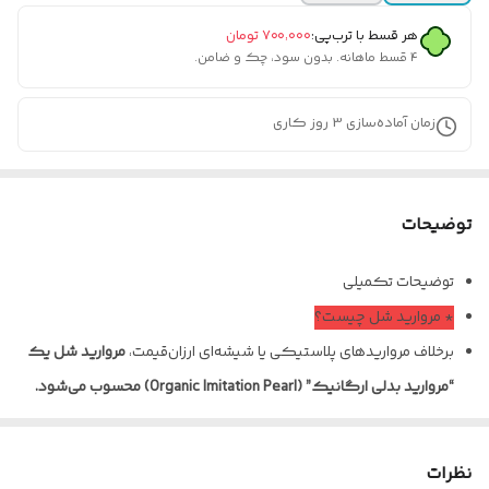
هر قسط با ترب‌پی:
۷۰۰٬۰۰۰
تومان
۴ قسط ماهانه. بدون سود، چک و ضامن.
زمان آماده‌سازی
3
روز کاری
توضیحات
توضیحات تکمیلی
* مروارید شل چیست؟
برخلاف مرواریدهای پلاستیکی یا شیشه‌ای ارزان‌قیمت،
مروارید شل یک
“مروارید بدلی ارگانیک” (Organic Imitation Pearl) محسوب می‌شود.
تفاوت اصلی مروارید شل در مواد اولیه آن است. در حالی که مرواریدهای
تقلبی معمولی هسته‌ای از پلاستیک دارند، مروارید شل از
پوسته واقعی
نظرات