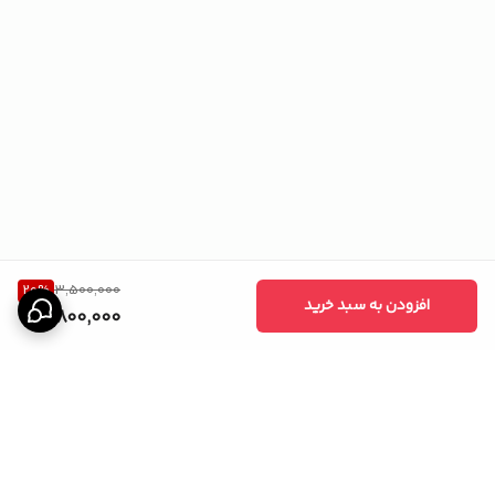
برای ماندگاری طولانی تر مروارید ها بهتر است در‌جعبه پارچه ای نگه داری
شوند و‌ هر چند سال یکبار برای جلوگیری از ساییدگی بندهای مروارید
دوباره رج‌ شوند.
20
%
3,500,000
افزودن به سبد خرید
2,800,000