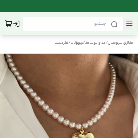
گالری سروستان
/
مد و پوشاک
/
زیورآلات
/
گردنبند