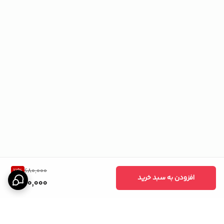
11
%
680,000
افزودن به سبد خرید
600,000