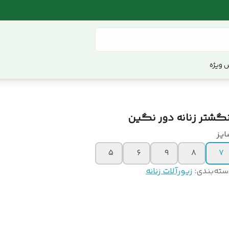
 ویژه
نگشتر زنانه دور نگین
ایز
۵
۶
۹
۸
۷
سته‌بندی
:
زیورآلات زنانه